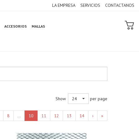
LA EMPRESA
SERVICIOS
CONTACTANOS
ACCESORIOS
MALLAS
Show
per page
24
8
...
10
11
12
13
14
›
»