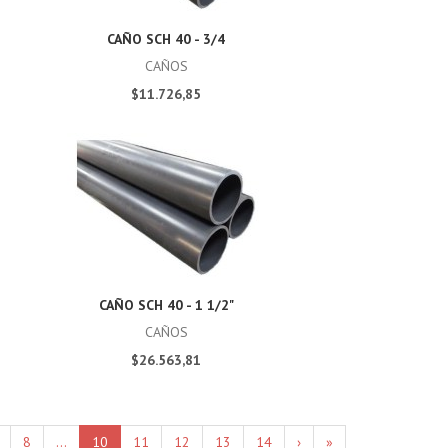
CAÑO SCH 40 - 3/4
CAÑOS
$11.726,85
CAÑO SCH 40 - 1 1/2"
CAÑOS
$26.563,81
8
...
10
11
12
13
14
›
»