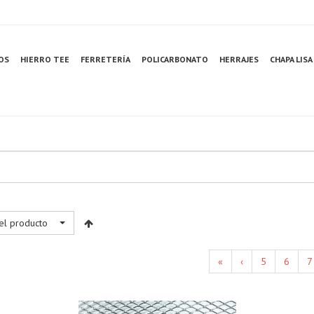
OS
HIERRO TEE
FERRETERÍA
POLICARBONATO
HERRAJES
CHAPA LISA
el producto
«
‹
5
6
7