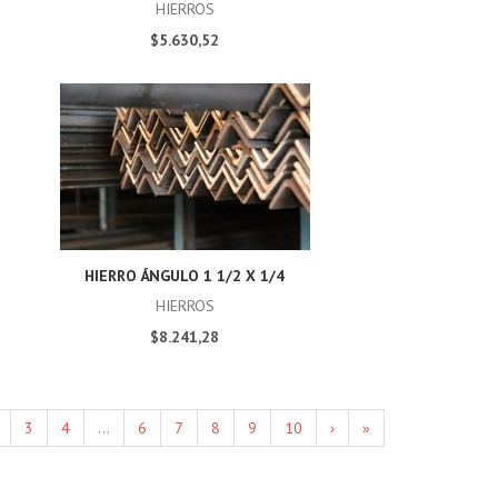
HIERROS
$5.630,52
HIERRO ÁNGULO 1 1/2 X 1/4
HIERROS
$8.241,28
3
4
...
6
7
8
9
10
›
»