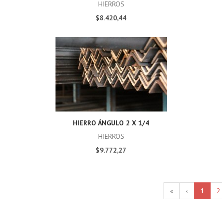
HIERROS
$8.420,44
HIERRO ÁNGULO 2 X 1/4
HIERROS
$9.772,27
«
‹
1
2