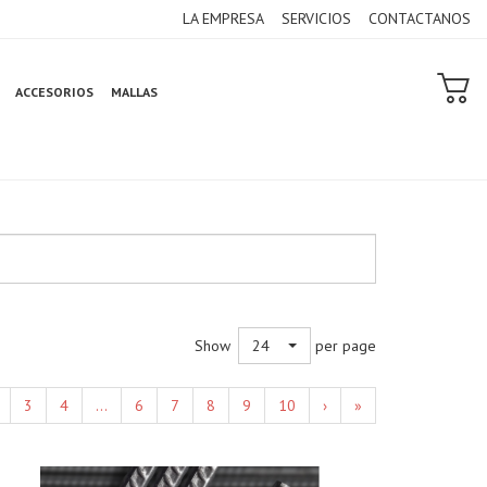
LA EMPRESA
SERVICIOS
CONTACTANOS
ACCESORIOS
MALLAS
Show
per page
24
3
4
...
6
7
8
9
10
›
»