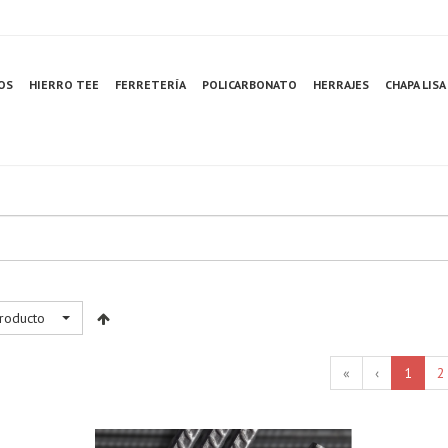
OS
HIERRO TEE
FERRETERÍA
POLICARBONATO
HERRAJES
CHAPA LISA
producto
«
‹
1
2