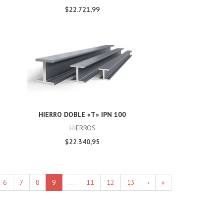
$22.721,99
HIERRO DOBLE «T» IPN 100
HIERROS
$22.340,95
6
7
8
9
...
11
12
13
›
»