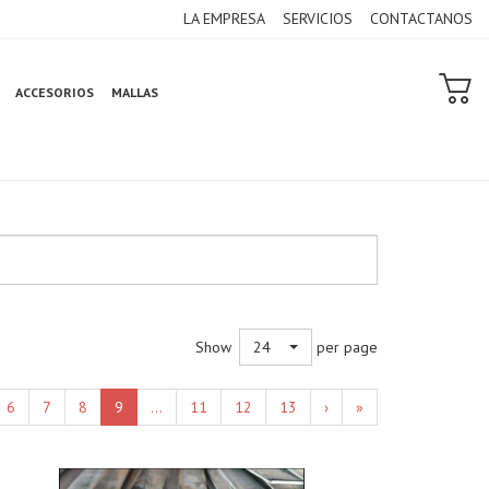
LA EMPRESA
SERVICIOS
CONTACTANOS
ACCESORIOS
MALLAS
Show
per page
24
6
7
8
9
...
11
12
13
›
»