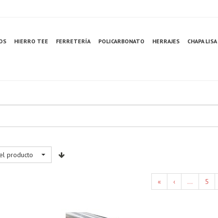
OS
HIERRO TEE
FERRETERÍA
POLICARBONATO
HERRAJES
CHAPA LISA
el producto
«
‹
...
5