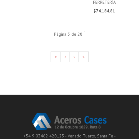
FERRETERÍA
$74.184,81
Página 3 de 28
«
‹
›
»
+54 9 03462 420123 - Venado Tuerto, Santa Fe -