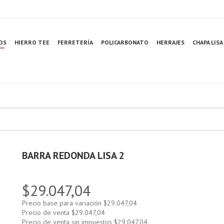
OS
HIERRO TEE
FERRETERÍA
POLICARBONATO
HERRAJES
CHAPA LISA
BARRA REDONDA LISA 2
$29.047,04
Precio base para variación
$29.047,04
Precio de venta
$29.047,04
Precio de venta sin impuestos
$29.047,04