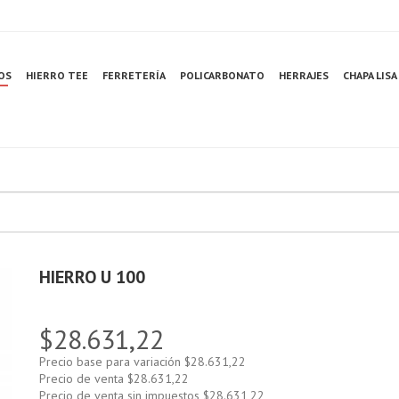
OS
HIERRO TEE
FERRETERÍA
POLICARBONATO
HERRAJES
CHAPA LISA
HIERRO U 100
$28.631,22
Precio base para variación
$28.631,22
Precio de venta
$28.631,22
Precio de venta sin impuestos
$28.631,22