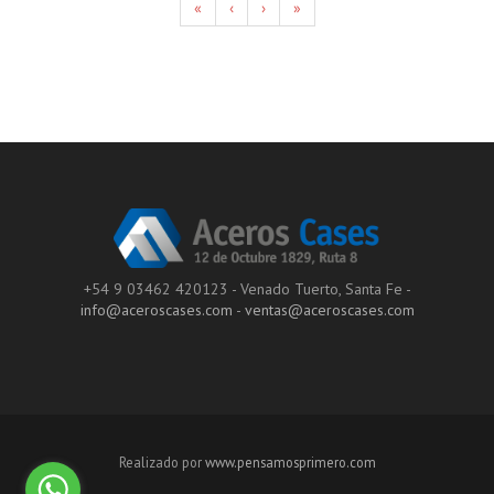
«
‹
›
»
+54 9 03462 420123 - Venado Tuerto, Santa Fe -
info@aceroscases.com
-
ventas@aceroscases.com
Realizado por
www.pensamosprimero.com