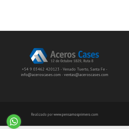
+54 9 03462 420123 - Venado Tuerto, Santa Fe -
info@aceroscases.com
-
ventas@aceroscases.com
Realizado por
www.pensamosprimero.com