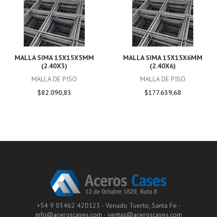
MALLA SIMA 15X15X5MM
MALLA SIMA 15X15X6MM
(2.40X3)
(2.40X6)
MALLA DE PISO
MALLA DE PISO
$82.090,83
$177.639,68
+54 9 03462 420123 - Venado Tuerto, Santa Fe -
info@aceroscases.com
-
ventas@aceroscases.com