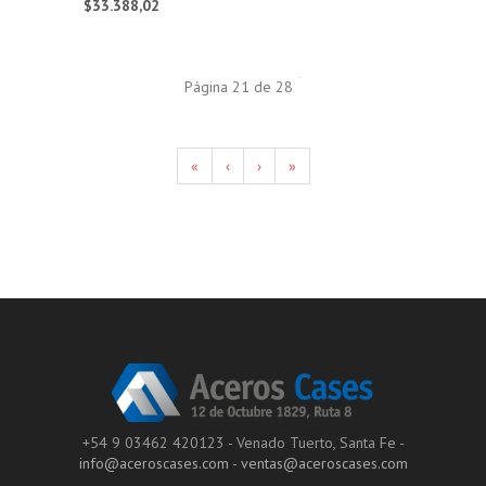
$33.388,02
Página 21 de 28
«
‹
›
»
+54 9 03462 420123 - Venado Tuerto, Santa Fe -
info@aceroscases.com
-
ventas@aceroscases.com