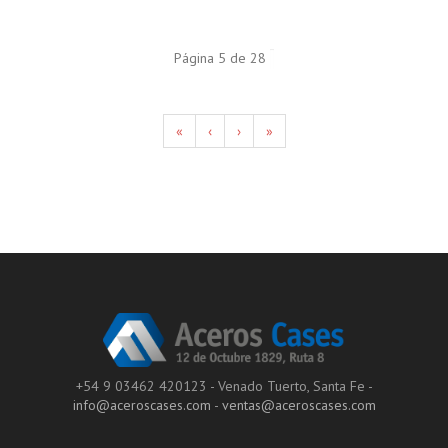
Página 5 de 28
«
‹
›
»
+54 9 03462 420123 - Venado Tuerto, Santa Fe -
info@aceroscases.com
-
ventas@aceroscases.com